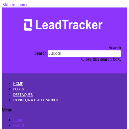
Skip to content
Instagram
Youtube
Facebook
Linkedin
Search
Search
Close this search box.
HOME
POSTS
DESTAQUES
CONHEÇA A LEAD TRACKER
Menu
HOME
POSTS