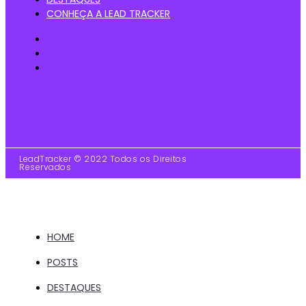
CONHEÇA A LEAD TRACKER
POSTS
DESTAQUES
CONHEÇA A LEAD TRACKER
Instagram
Youtube
Facebook
Linkedin
LeadTracker © 2022 Todos os Direitos
Reservados
HOME
POSTS
DESTAQUES