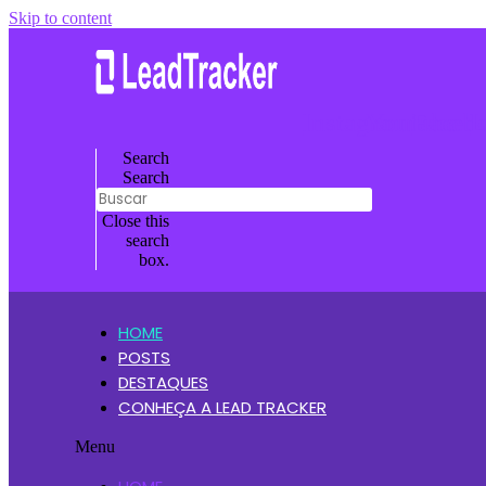
Skip to content
Instagram
Youtube
Faceb
L
Search
Search
Close this
search
box.
HOME
POSTS
DESTAQUES
CONHEÇA A LEAD TRACKER
Menu