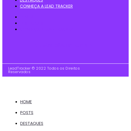
DESTAQUES
CONHEÇA A LEAD TRACKER
POSTS
DESTAQUES
CONHEÇA A LEAD TRACKER
Instagram
Youtube
Facebook
Linkedin
LeadTracker © 2022 Todos os Direitos
Reservados
HOME
POSTS
DESTAQUES