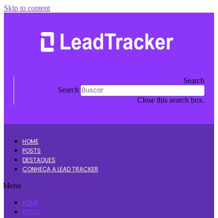
Skip to content
Instagram
Youtube
Facebook
Linkedin
Search
Search
Close this search box.
HOME
POSTS
DESTAQUES
CONHEÇA A LEAD TRACKER
Menu
HOME
POSTS