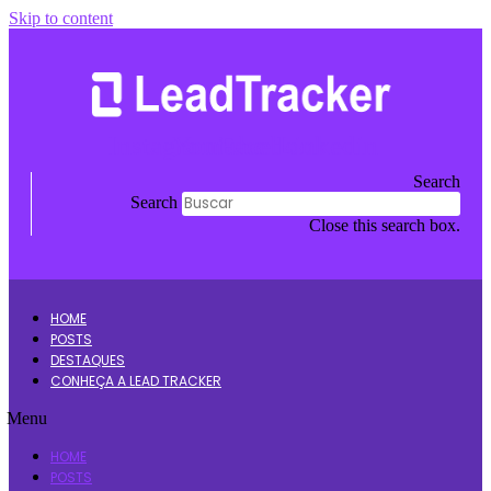
Skip to content
Instagram
Youtube
Facebook
Linkedin
Search
Search
Close this search box.
HOME
POSTS
DESTAQUES
CONHEÇA A LEAD TRACKER
Menu
HOME
POSTS