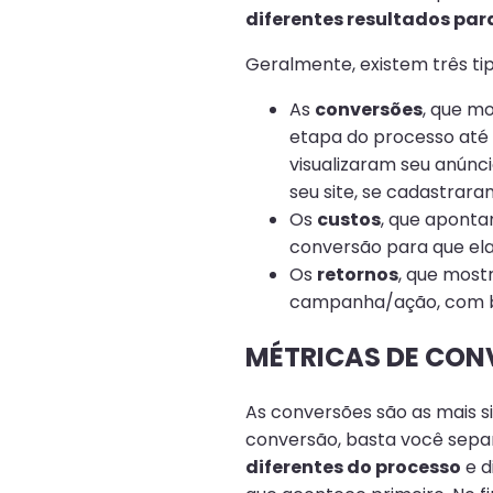
diferentes resultados par
Geralmente, existem três ti
As
conversões
, que m
etapa do processo até 
visualizaram seu anúnc
seu site, se cadastrar
Os
custos
, que apont
conversão para que el
Os
retornos
, que most
campanha/ação, com bas
MÉTRICAS DE CON
As conversões são as mais s
conversão, basta você sep
diferentes do processo
e d