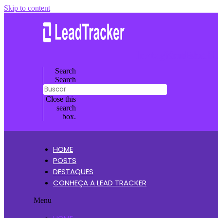
Skip to content
Instagram
Youtube
Faceb
L
Search
Search
Close this
search
box.
HOME
POSTS
DESTAQUES
CONHEÇA A LEAD TRACKER
Menu